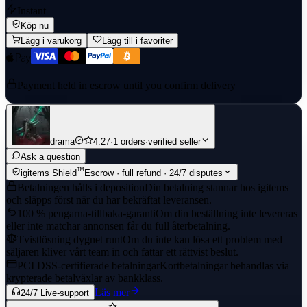
Instant
Köp nu
Lägg i varukorg
Lägg till i favoriter
Payment held in escrow until you confirm delivery
drama
4.27
·
1 orders
·
verified seller
Ask a question
™
igitems Shield
Escrow · full refund · 24/7 disputes
Betalningen hålls i deposition
Din betalning stannar hos igitems
och släpps först när du har bekräftat leveransen.
100 % pengarna-tillbaka-garanti
Om din beställning inte levereras
eller inte matchar annonsen får du full återbetalning.
Tvistlösning dygnet runt
Om du inte kan lösa ett problem med
säljaren kliver vårt team in och fattar ett rättvist beslut.
PCI DSS-certifierade betalningar
Kortbetalningar behandlas via
krypterade betalväxlar av bankklass.
Läs mer
24/7 Live-support