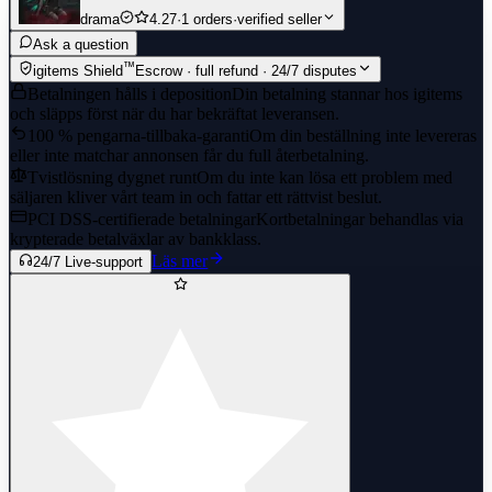
drama
4.27
·
1 orders
·
verified seller
Ask a question
™
igitems Shield
Escrow · full refund · 24/7 disputes
Betalningen hålls i deposition
Din betalning stannar hos igitems
och släpps först när du har bekräftat leveransen.
100 % pengarna-tillbaka-garanti
Om din beställning inte levereras
eller inte matchar annonsen får du full återbetalning.
Tvistlösning dygnet runt
Om du inte kan lösa ett problem med
säljaren kliver vårt team in och fattar ett rättvist beslut.
PCI DSS-certifierade betalningar
Kortbetalningar behandlas via
krypterade betalväxlar av bankklass.
Läs mer
24/7 Live-support