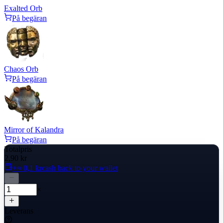
Exalted Orb
På begäran
Chaos Orb
På begäran
Mirror of Kalandra
På begäran
Totalpris
2,90 kr
+≈ 0,1 kr
cash back to your wallet
×
Leverans