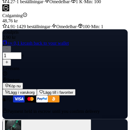
4.27
·
1 beställningar
·
Omedelbar
·
1 K
·
Min: 100
Cnlgaming
48,76 kr
4.91
·
1429 beställningar
·
Omedelbar
·
100
·
Min: 1
Totalpris
2,90 kr
+≈ 0,1 kr
cash back to your wallet
×
Leverans
Instant
Köp nu
Lägg i varukorg
Lägg till i favoriter
Payment held in escrow until you confirm delivery