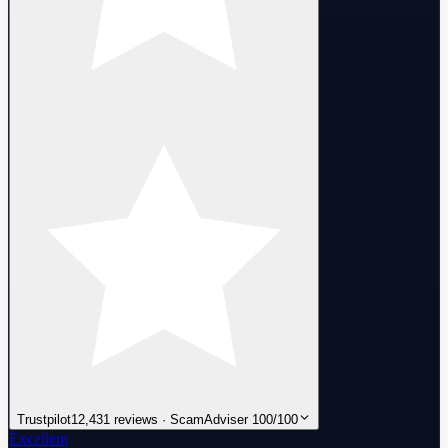
Trustpilot
12,431 reviews · ScamAdviser 100/100
Excellent