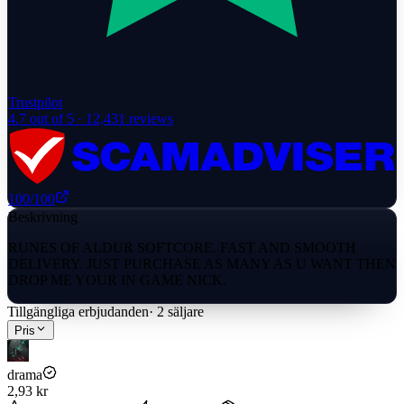
Trustpilot
4.7
out of 5 ·
12,431
reviews
100
/100
Beskrivning
RUNES OF ALDUR SOFTCORE. FAST AND SMOOTH
DELIVERY. JUST PURCHASE AS MANY AS U WANT THEN
DROP ME YOUR IN GAME NICK.
Tillgängliga erbjudanden
·
2
säljare
Pris
drama
2,93 kr