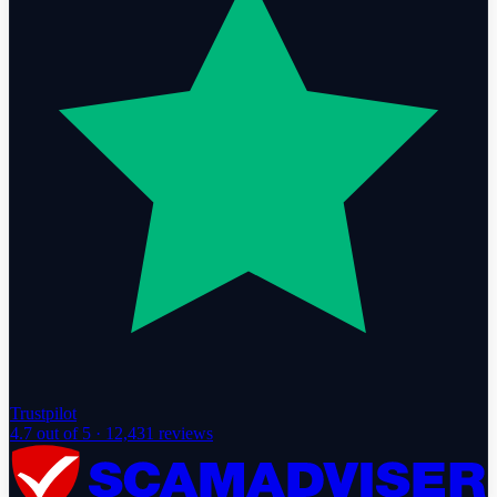
Trustpilot
4.7
out of 5 ·
12,431
reviews