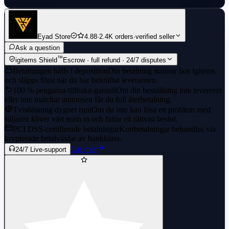
Eyad Store
4.88
·
2.4K orders
·
verified seller
Ask a question
™
igitems Shield
Escrow · full refund · 24/7 disputes
Betalningen hålls i deposition
Din betalning stannar hos igitems
och släpps först när du har bekräftat leveransen.
100 % pengarna-tillbaka-garanti
Om din beställning inte levereras
eller inte matchar annonsen får du full återbetalning.
Tvistlösning dygnet runt
Om du inte kan lösa ett problem med
säljaren kliver vårt team in och fattar ett rättvist beslut.
PCI DSS-certifierade betalningar
Kortbetalningar behandlas via
krypterade betalväxlar av bankklass.
Läs mer
24/7 Live-support