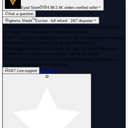
Eyad Store
4.88
·
2.4K orders
·
verified seller
Ask a question
™
igitems Shield
Escrow · full refund · 24/7 disputes
Betalningen hålls i deposition
Din betalning stannar hos igitems
och släpps först när du har bekräftat leveransen.
100 % pengarna-tillbaka-garanti
Om din beställning inte levereras
eller inte matchar annonsen får du full återbetalning.
Tvistlösning dygnet runt
Om du inte kan lösa ett problem med
säljaren kliver vårt team in och fattar ett rättvist beslut.
PCI DSS-certifierade betalningar
Kortbetalningar behandlas via
krypterade betalväxlar av bankklass.
Läs mer
24/7 Live-support