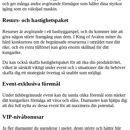
och ger många andra avgörande förmågor som håller dina styrkor
igång som en väloljad maskin.
Resurs- och hastighetspaket
Resurser är avgörande i ett basbyggarspel, och du kommer inte att
göra någon större framgång utan dem. I King of Avalon möter du
hård konkurrens om de begränsade resurserna i området runt ditt
rike, och en extra tillförsel kan göra enorm skillnad för ditt
kungarike.
Du kan också skaffa hastighetspaket för att öka din produktivitet,
vilket är särskilt viktigt under event och i situationer där du behöver
skaffa dig ett strategiskt övertag så snabbt som möjligt.
Event-exklusiva föremål
Under tidsbegränsade event kan du samla olika föremål som stärker
ditt kungarikes förmåga att växa och slåss. Diamanter kan hjälpa dig
att dra full nytta av dessa event för att maximera din potential.
VIP-nivåbonusar
Ju fler diamanter du spenderar i spelet, desto större och bättre blir