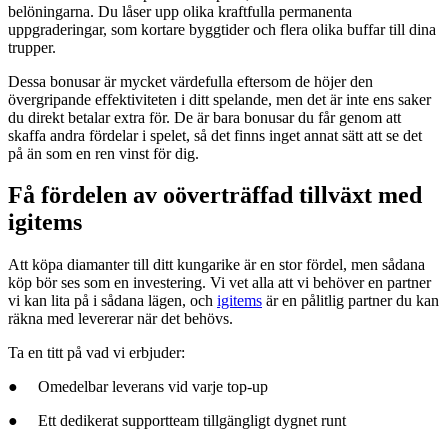
belöningarna. Du låser upp olika kraftfulla permanenta
uppgraderingar, som kortare byggtider och flera olika buffar till dina
trupper.
Dessa bonusar är mycket värdefulla eftersom de höjer den
övergripande effektiviteten i ditt spelande, men det är inte ens saker
du direkt betalar extra för. De är bara bonusar du får genom att
skaffa andra fördelar i spelet, så det finns inget annat sätt att se det
på än som en ren vinst för dig.
Få fördelen av oöverträffad tillväxt med
igitems
Att köpa diamanter till ditt kungarike är en stor fördel, men sådana
köp bör ses som en investering. Vi vet alla att vi behöver en partner
vi kan lita på i sådana lägen, och
igitems
är en pålitlig partner du kan
räkna med levererar när det behövs.
Ta en titt på vad vi erbjuder:
● Omedelbar leverans vid varje top-up
● Ett dedikerat supportteam tillgängligt dygnet runt