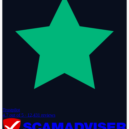
Trustpilot
4.7
out of 5 ·
12,431
reviews