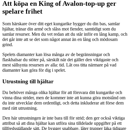
Att köpa en King of Avalon-top-up ger
spelare frihet
Som härskare över ditt eget kungarike bygger du din bas, samlar
hjältar, tränar din armé och slåss mot fiender, samtidigt som du
samlar resurser. Men du vet redan att du står inför en lång kamp, och
det går inte att se det som något annat än en lång och mödosam
grind.
Spelets diamanter kan lösa många av de begränsningar och
flaskhalsar du stöter på, särskilt när det gäller den viktigaste och
mest sällsynta resursen av alla: tid. Låt oss titta närmare på vad
diamanter kan göra för dig i spelet.
Utrustning till hjältar
Du behöver många olika hjältar för att försvara ditt kungarike och
vinna dina strider, men de kommer inte att kunna göra motstånd om
du inte utvecklar dem ordentligt, och detta inkluderar att förse dem
med rätt utrustning.
Den här utrustningen är inte bara till för strid; den ger också viktiga
attribut så att dina hjältar kan utföra sina tilldelade uppgifter på ett
tillfredsställande sätt. De bygger snabbare, låter trupper läka tidigare