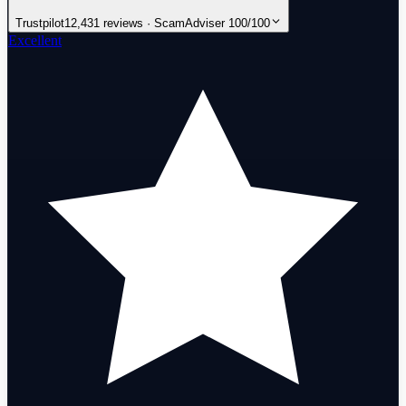
Trustpilot
12,431 reviews · ScamAdviser 100/100
Excellent