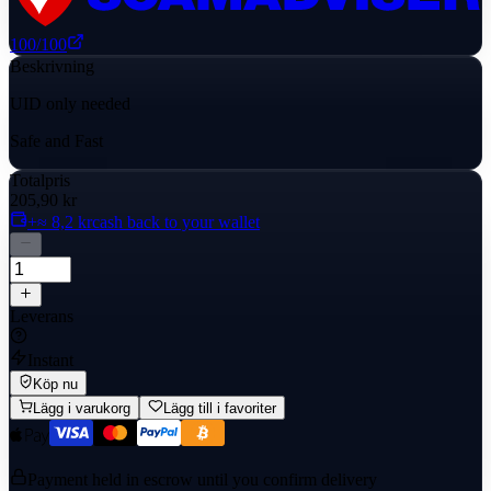
100
/100
Beskrivning
UID only needed
Safe and Fast
Totalpris
205,90 kr
+≈ 8,2 kr
cash back to your wallet
Leverans
Instant
Köp nu
Lägg i varukorg
Lägg till i favoriter
Payment held in escrow until you confirm delivery