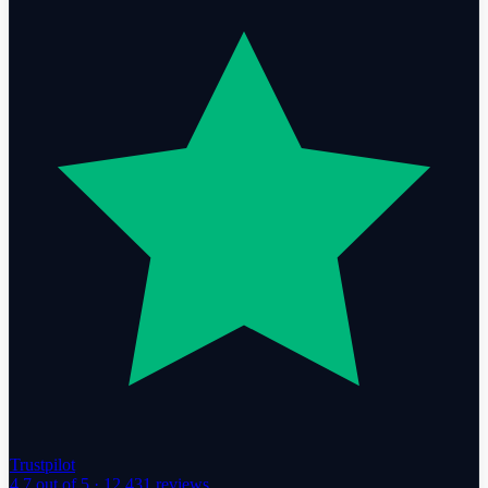
Trustpilot
4.7
out of 5 ·
12,431
reviews