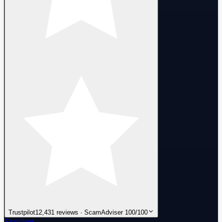
Trustpilot
12,431 reviews · ScamAdviser 100/100
Excellent