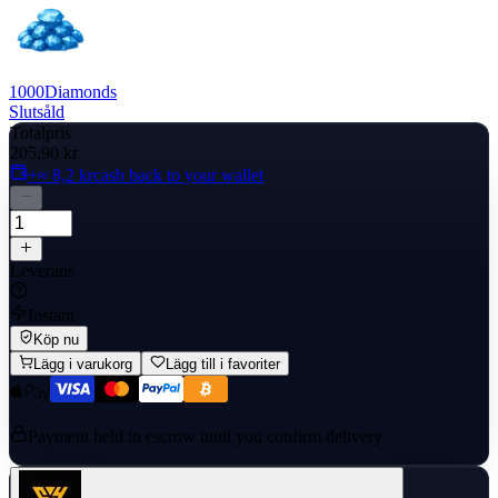
1000
Diamonds
Slutsåld
Totalpris
205,90 kr
+≈ 8,2 kr
cash back to your wallet
Leverans
Instant
Köp nu
Lägg i varukorg
Lägg till i favoriter
Payment held in escrow until you confirm delivery