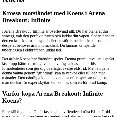
Krossa motståndet med Koens i Arena
Breakout: Infinite
I Arena Breakout: Infinite är överlevnad allt. Du har planerat din
strategi, valt den perfekta rutten och laddat ditt vapen. Sedan händer
det: en kritisk utrustningsdel eller ett större medicinskt kit som du
desperat behöver är utom räckhåll. Du lämnas kämpande,
underlägsen i eldkraft och utklassad.
Det är här Koens har förändrat spelet. Denna premiumvaluta i spelet
låser upp bättre rustning, vapen av högsta klass och kritiska
förnödenheter som ger dig övertaget i varje eldstrid. Men att tjäna
denna valuta genom "grinding" kan ta veckor eller till och med
månader. Den oändliga loopen av att leta efter byte samtidigt som
man duckar för expertskyttar kan kännas som en förlorad kamp.
Varför köpa Arena Breakout: Infinite
Koens?
Föreställ dig detta: Du är fastnaglad av fiendeeld nära Black Gold-
marknaden. Din rustning är söndertrasad, din ammunition är låg och