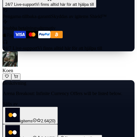
24/7 Live-support
Vi finns alltid här för att hjälpa till
Pengarna-tillbaka-garanti
Skyddas av igitems Shield™
Snabba betalningsalternativ
24/7 Live-support
Vi finns alltid här för att hjälpa till
Koen
Beskrivning
Arena Breakout: Infinite Currency Offers will be listed below.
Säljs av
igitems
2.64
(20)