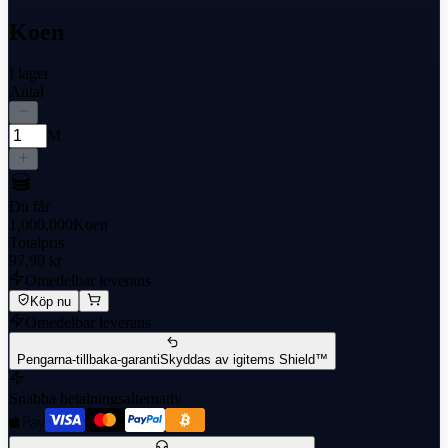
Koen
I lager
Antal
M
Du får
1,000,000
Koen
Totalpris
97,90 kr
Omedelbar leverans
Köp nu
Omedelbar leverans
Pengarna-tillbaka-garanti
Skyddas av igitems Shield™
Snabba betalningsalternativ