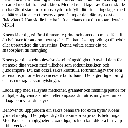
du är ett medkit ifrån extraktion. Med ett rejält lager av Koens skulle
du ha säkrat starkare kroppsskydd och fyllt ditt utrustningslager med
ett bättre sikte eller ett reservvapen. Campar den där krypskytten
flyktvägen? Han skulle inte ha haft en chans mot din uppgraderade
MK14.
Koens låter dig gå förbi timmar av grind och omedelbart skaffa allt
du behöver för att dominera spelet. Du kan låsa upp viktiga tillbehör
eller uppgradera din utrustning. Denna valuta sätter dig på
snabbspåret till framgång.
Koens ger din spelupplevelse ökad mångsidighet. Använd dem för
att maxa dina vapen med tillbehör som rödpunktssikten och
ljuddämpare. Du kan också säkra kraftfulla förbrukningsvaror som
adrenalinsprutor eller avancerade fältförband. Detta ger dig en ärlig
chans i utdragna skärmytslingar.
Ladda upp med sällsynta mediciner, granater och rustningsplattor för
att hjälpa dig vända striden, eller anpassa din utrustning med unika
tillägg som visar din styrka.
Behöver du uppgradera din säkra behållare för extra byte? Koens
gör det möjligt. De hjälper dig att maximera varje raids belöningar.
Med Koens är möjligheterna oändliga, och du kan diktera hur varje
raid utvecklas.