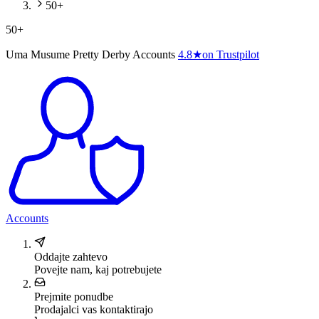
50+
50+
Uma Musume Pretty Derby Accounts
4.8
★
on Trustpilot
Accounts
Oddajte zahtevo
Povejte nam, kaj potrebujete
Prejmite ponudbe
Prodajalci vas kontaktirajo