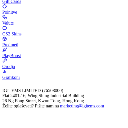
Gift Cards
Polnitve
Valute
CS2 Skins
Predmeti
PlayBoost
Orodja
Grafikoni
IGITEMS LIMITED (76508000)
Flat 2401-16, Wing Shing Industrial Building
26 Ng Fong Street, Kwun Tong, Hong Kong
Želite oglaševati? Pišite nam na
marketing@igitems.com