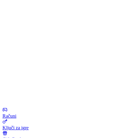
Računi
Ključi za igre