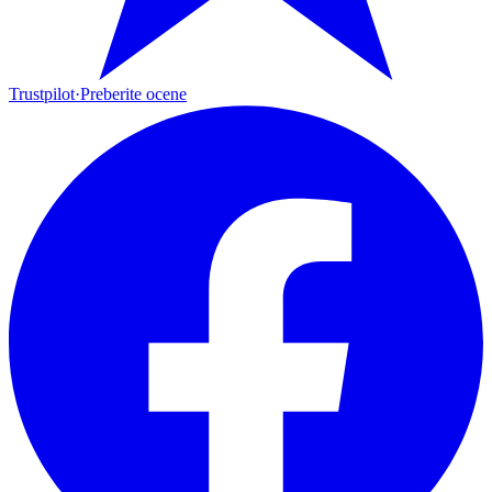
Trustpilot
·
Preberite ocene