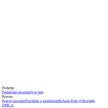
Podjetje
Partnerski program
Vse igre
Pravno
Pogoji uporabe
Pravilnik o zasebnosti
Refund Policy
Obvestilo
DMCA