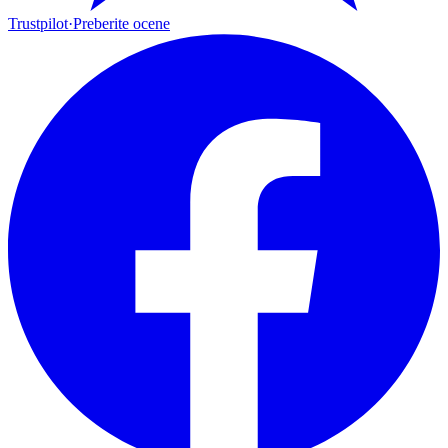
Trustpilot
·
Preberite ocene