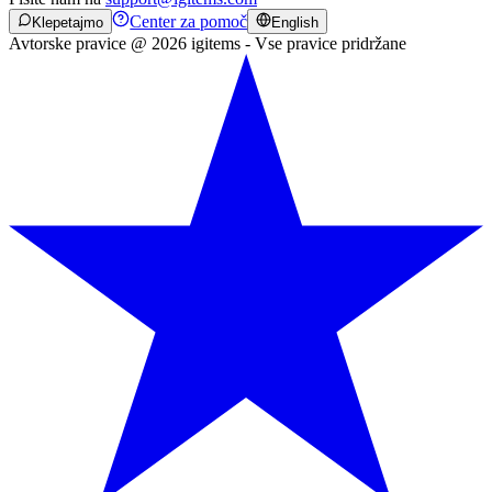
Center za pomoč
Klepetajmo
English
Avtorske pravice @ 2026 igitems - Vse pravice pridržane