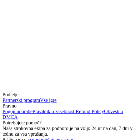
Podjetje
Partnerski program
Vse igre
Pravno
Pogoji uporabe
Pravilnik o zasebnosti
Refund Policy
Obvestilo
DMCA
Potrebujete pomoč?
Naša strokovna ekipa za podporo je na voljo 24 ur na dan, 7 dni v
tednu za vsa vprašanja.
Pišite nam na
support@igitems.com