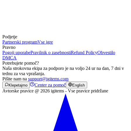
Podjetje
Partnerski program
Vse igre
Pravno
Pogoji uporabe
Pravilnik o zasebnosti
Refund Policy
Obvestilo
DMCA
Potrebujete pomoč?
Naša strokovna ekipa za podporo je na voljo 24 ur na dan, 7 dni v
tednu za vsa vprašanja.
Pišite nam na
support@igitems.com
Center za pomoč
Klepetajmo
English
Avtorske pravice @ 2026 igitems - Vse pravice pridržane