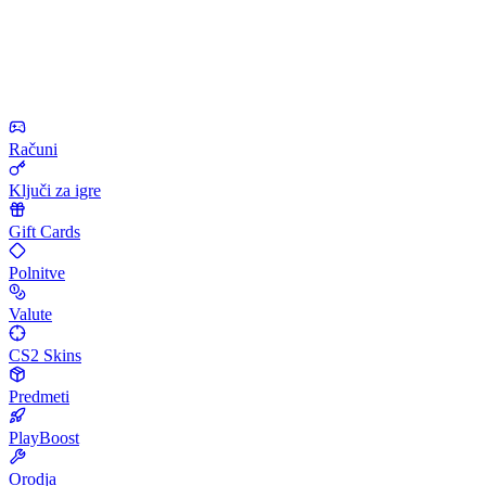
Računi
Ključi za igre
Gift Cards
Polnitve
Valute
CS2 Skins
Predmeti
PlayBoost
Orodja