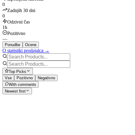
0
Zadnjih 30 dni
0
Odzivni čas
1h
Pozitivno
—
Ponudbe
Ocene
O statistiki prodajalca →
Top Picks
Vse
Pozitivno
Negativno
With comments
Newest first