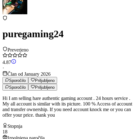
puregaming24
Preverjeno
4.87
·
Član od January 2026
Sporočilo
Priljubljeno
Sporočilo
Priljubljeno
Hi I am selling hare authentic gaming account . 24 hours service .
My all account is similar with its picture. 100 % Access of account
and transfer ownership. If you need account knock me or you can
offer your price. thank you
Stopnja
18
Izpolnjena naročila