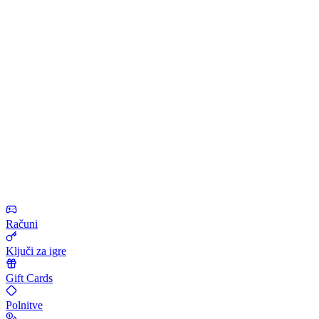
Računi
Ključi za igre
Gift Cards
Polnitve