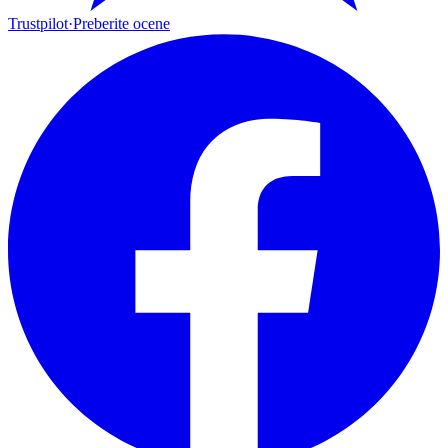
Trustpilot
·
Preberite ocene