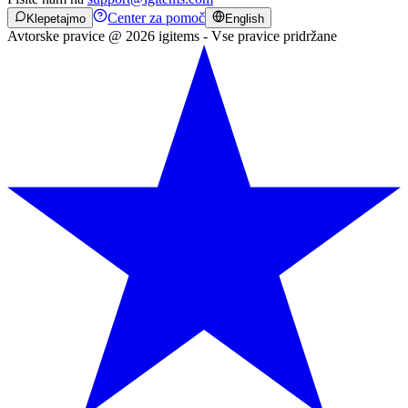
Center za pomoč
Klepetajmo
English
Avtorske pravice @ 2026 igitems - Vse pravice pridržane