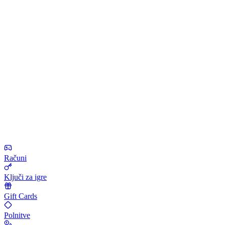
Računi
Ključi za igre
Gift Cards
Polnitve