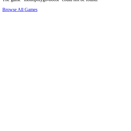
Browse All Games