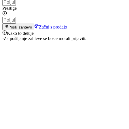
Prestige
Začni s prodajo
Pošlji zahtevo
Kako to deluje
·
Za pošiljanje zahteve se boste morali prijaviti.