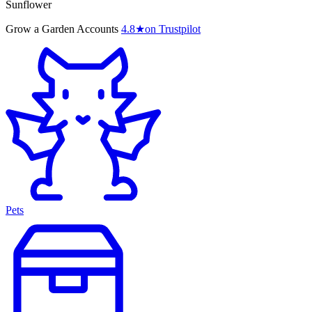
Sunflower
Grow a Garden Accounts
4.8
★
on Trustpilot
Pets