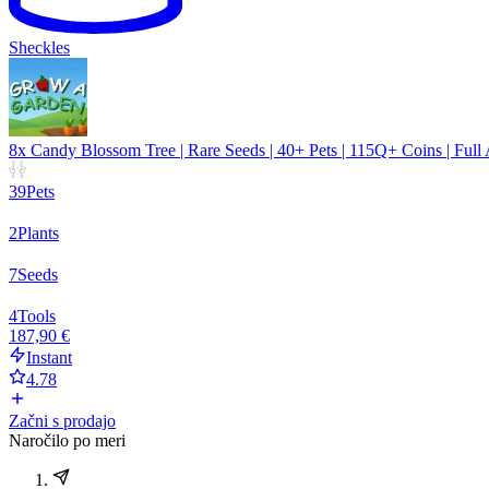
Sheckles
8x Candy Blossom Tree | Rare Seeds | 40+ Pets | 115Q+ Coins | Full
39
Pets
2
Plants
7
Seeds
4
Tools
187,90 €
Instant
4.78
Začni s prodajo
Naročilo po meri