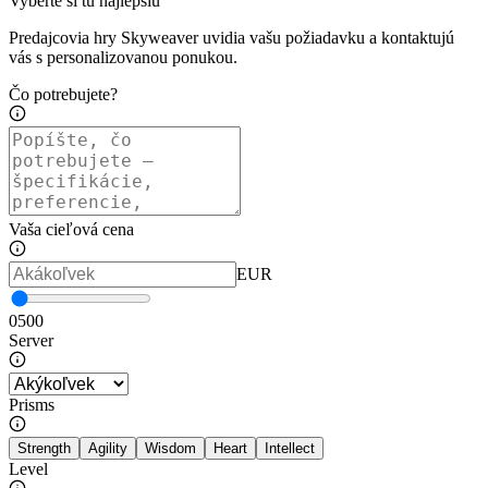
Vyberte si tú najlepšiu
Predajcovia hry Skyweaver uvidia vašu požiadavku a kontaktujú
vás s personalizovanou ponukou.
Čo potrebujete?
Vaša cieľová cena
EUR
0
500
Server
Prisms
Strength
Agility
Wisdom
Heart
Intellect
Level