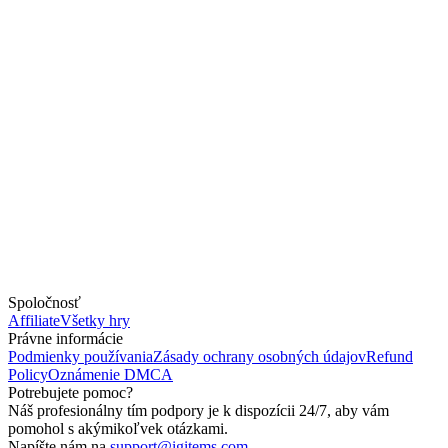
Spoločnosť
Affiliate
Všetky hry
Právne informácie
Podmienky používania
Zásady ochrany osobných údajov
Refund
Policy
Oznámenie DMCA
Potrebujete pomoc?
Náš profesionálny tím podpory je k dispozícii 24/7, aby vám
pomohol s akýmikoľvek otázkami.
Napíšte nám na
support@igitems.com