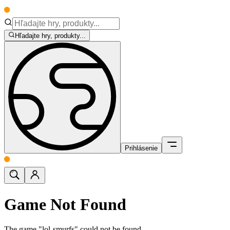
Hľadajte hry, produkty...
Prihlásenie
Game Not Found
The game "lol-smurfs" could not be found.