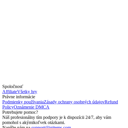
Spoločnosť
Affiliate
Všetky hry
Právne informácie
Podmienky používania
Zásady ochrany osobných údajov
Refund
Policy
Oznámenie DMCA
Potrebujete pomoc?
Náš profesionálny tím podpory je k dispozícii 24/7, aby vám
pomohol s akýmikoľvek otázkami.
Napíšte nám na
support@igitems.com