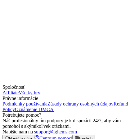
Spoločnosť
Affiliate
Všetky hry
Právne informácie
Podmienky používania
Zásady ochrany osobných údajov
Refund
Policy
Oznámenie DMCA
Potrebujete pomoc?
Náš profesionálny tím podpory je k dispozícii 24/7, aby vám
pomohol s akýmikoľvek otázkami.
Napíšte nám na
support@igitems.com
Centrum pomoci
Napíšte nám
English