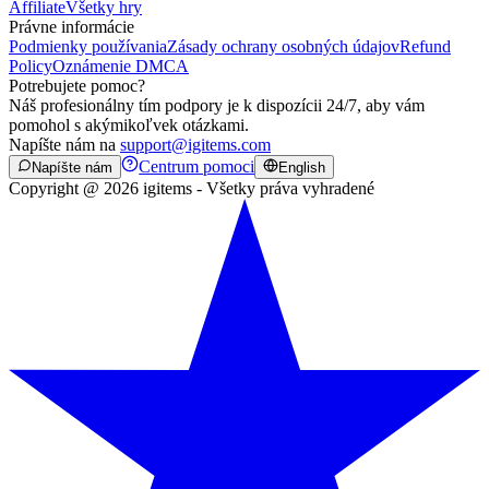
Affiliate
Všetky hry
Právne informácie
Podmienky používania
Zásady ochrany osobných údajov
Refund
Policy
Oznámenie DMCA
Potrebujete pomoc?
Náš profesionálny tím podpory je k dispozícii 24/7, aby vám
pomohol s akýmikoľvek otázkami.
Napíšte nám na
support@igitems.com
Centrum pomoci
Napíšte nám
English
Copyright @ 2026 igitems - Všetky práva vyhradené