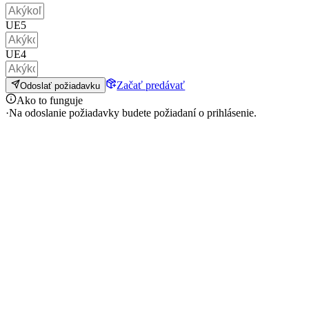
UE5
UE4
Začať predávať
Odoslať požiadavku
Ako to funguje
·
Na odoslanie požiadavky budete požiadaní o prihlásenie.