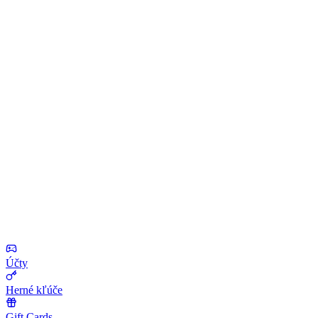
Účty
Herné kľúče
Gift Cards