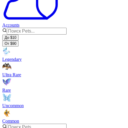
Accounts
До $10
От $90
Legendary
Ultra Rare
Rare
Uncommon
Common