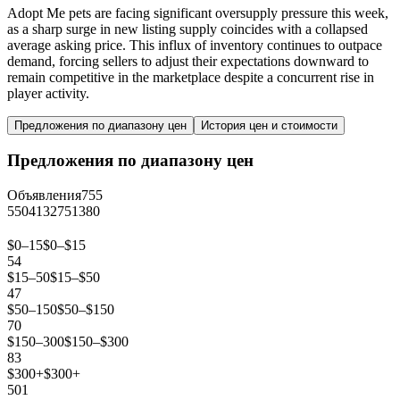
Adopt Me pets are facing significant oversupply pressure this week,
as a sharp surge in new listing supply coincides with a collapsed
average asking price. This influx of inventory continues to outpace
demand, forcing sellers to adjust their expectations downward to
remain competitive in the marketplace despite a concurrent rise in
player activity.
Предложения по диапазону цен
История цен и стоимости
Предложения по диапазону цен
Объявления
755
550
413
275
138
0
$0–15
$0–$15
54
$15–50
$15–$50
47
$50–150
$50–$150
70
$150–300
$150–$300
83
$300+
$300+
501