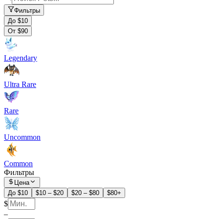
Фильтры
До $10
От $90
Legendary
Ultra Rare
Rare
Uncommon
Common
Фильтры
Цена
До $10
$10 – $20
$20 – $80
$80+
$
–