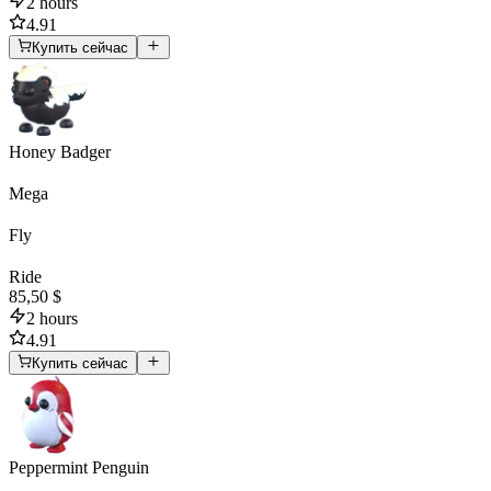
2 hours
4.91
Купить сейчас
Honey Badger
Mega
Fly
Ride
85,50 $
2 hours
4.91
Купить сейчас
Peppermint Penguin