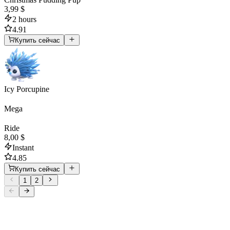
3,99 $
2 hours
4.91
Купить сейчас
Icy Porcupine
Mega
Ride
8,00 $
Instant
4.85
Купить сейчас
1
2