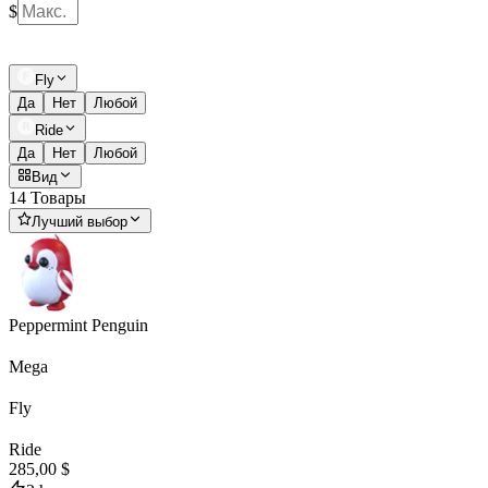
$
Fly
Да
Нет
Любой
Ride
Да
Нет
Любой
Вид
14 Товары
Лучший выбор
Peppermint Penguin
Mega
Fly
Ride
285,00 $