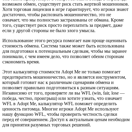
возможен обмен, существует риск стать жертвой мошенников.
Хотя торговая лицензия в игре гарантирует, что игроки знают
достаточно, чтобы распознать мошенничество, это не
означает, что мы полностью застрахованы от обмана. Кроме
того, существует риск просто переплатить за предмет, даже
если у другой стороны не было злого умысла.
Использование этого ресурса помогает нам проще оценивать
стоимость обмена. Система также может быть использована
для подготовки к потенциальным сделкам, чтобы мы заранее
понимали, с чем имеем дело, что позволяет обеим сторонам
сэкономить время.
Этот калькулятор стоимости Adopt Me не только помогает
предотвратить мошенничество, но и является инструментом,
который готовит нас к различным сценариям обмена и
позволяет правильно подготовиться к разным ситуациям.
Независимо от того, проверяете ли вы WFL (win, fair, lose —
победа, честно, проигрыш) или хотите узнать, что означает
WFL в Adopt Me, калькулятор WFL поможет определить
ценность питомца. Многие игроки Adopt Me используют
нашу функцию WFL, чтобы проверить честность сделки
перед её совершением. Доступ к актуальным ценам необходим
для принятия разумных торговых решений.