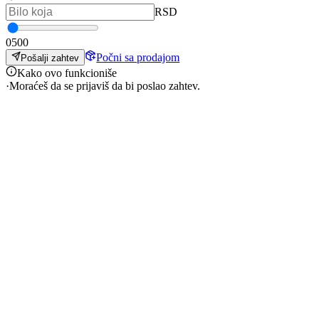
RSD
0
500
Počni sa prodajom
Pošalji zahtev
Kako ovo funkcioniše
·
Moraćeš da se prijaviš da bi poslao zahtev.