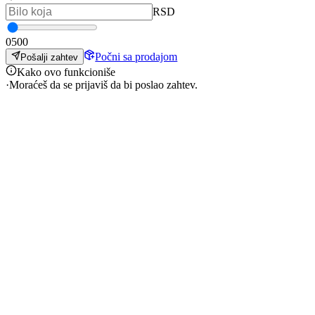
RSD
0
500
Počni sa prodajom
Pošalji zahtev
Kako ovo funkcioniše
·
Moraćeš da se prijaviš da bi poslao zahtev.