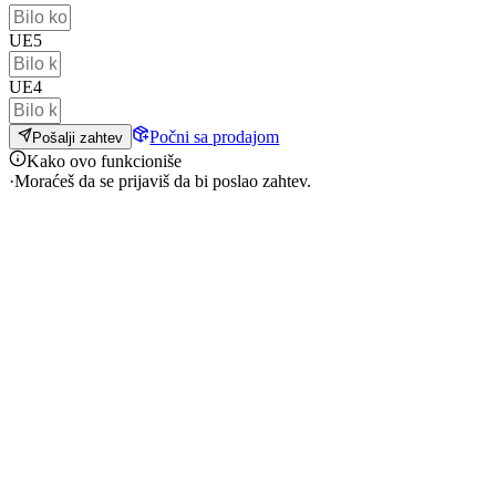
UE5
UE4
Počni sa prodajom
Pošalji zahtev
Kako ovo funkcioniše
·
Moraćeš da se prijaviš da bi poslao zahtev.