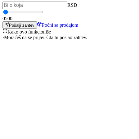
RSD
0
500
Počni sa prodajom
Pošalji zahtev
Kako ovo funkcioniše
·
Moraćeš da se prijaviš da bi poslao zahtev.