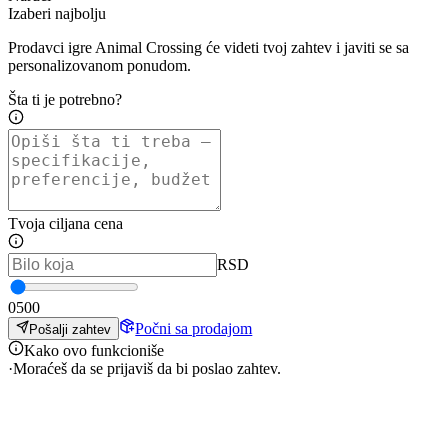
Izaberi najbolju
Prodavci igre Animal Crossing će videti tvoj zahtev i javiti se sa
personalizovanom ponudom.
Šta ti je potrebno?
Tvoja ciljana cena
RSD
0
500
Počni sa prodajom
Pošalji zahtev
Kako ovo funkcioniše
·
Moraćeš da se prijaviš da bi poslao zahtev.