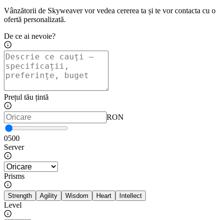
Vânzătorii de Skyweaver vor vedea cererea ta și te vor contacta cu o
ofertă personalizată.
De ce ai nevoie?
Prețul tău țintă
RON
0
500
Server
Prisms
Strength
Agility
Wisdom
Heart
Intellect
Level