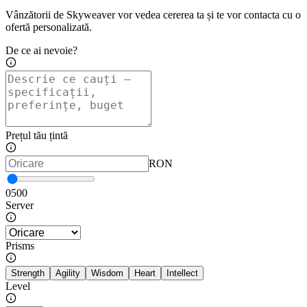
Vânzătorii de Skyweaver vor vedea cererea ta și te vor contacta cu o
ofertă personalizată.
De ce ai nevoie?
Prețul tău țintă
RON
0
500
Server
Prisms
Strength
Agility
Wisdom
Heart
Intellect
Level