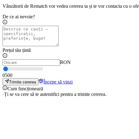
Vânzătorii de Rematch vor vedea cererea ta și te vor contacta cu o ofe
De ce ai nevoie?
Prețul tău țintă
RON
0
500
Începe să vinzi
Trimite cererea
Cum funcționează
·
Ți se va cere să te autentifici pentru a trimite cererea.