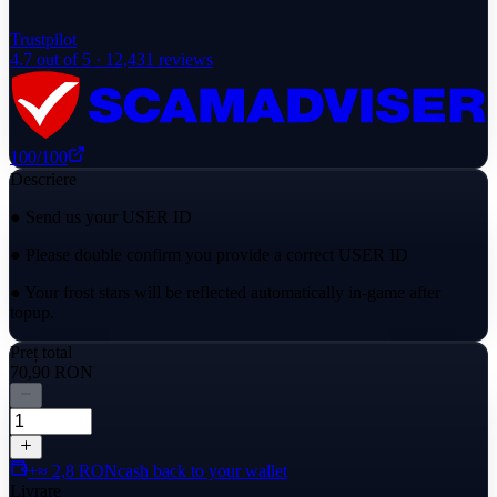
Trustpilot
4.7
out of 5 ·
12,431
reviews
100
/100
Descriere
● Send us your USER ID
● Please double confirm you provide a correct USER ID
● Your frost stars will be reflected automatically in-game after
topup.
Preț total
70,90 RON
+≈ 2,8 RON
cash back to your wallet
Livrare