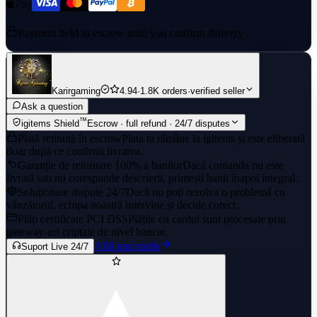
Payment held in escrow until you confirm delivery
Karirgaming
4.94
·
1.8K orders
·
verified seller
Ask a question
™
igitems Shield
Escrow · full refund · 24/7 disputes
Plată reținută în escrow
Plata ta rămâne la igitems și este eliberată
doar după ce confirmi livrarea.
Garanție de returnare 100% a banilor
Dacă comanda nu este
livrată sau nu corespunde descrierii, primești banii înapoi integral.
Soluționare dispute 24/7
Dacă nu poți rezolva o problemă cu
vânzătorul, echipa noastră intervine și decide corect.
Plăți certificate PCI DSS
Plățile cu cardul sunt procesate prin
gateway-uri criptate de nivel bancar.
Află mai multe
Suport Live 24/7