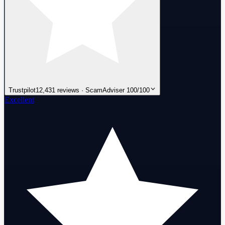
Trustpilot
12,431 reviews · ScamAdviser 100/100
Excellent