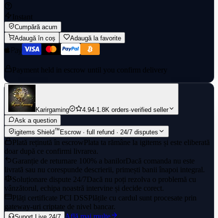
Instant
Cumpără acum
Adaugă în coș
Adaugă la favorite
Payment held in escrow until you confirm delivery
Karirgaming
4.94
·
1.8K orders
·
verified seller
Ask a question
™
igitems Shield
Escrow · full refund · 24/7 disputes
Plată reținută în escrow
Plata ta rămâne la igitems și este eliberată
doar după ce confirmi livrarea.
Garanție de returnare 100% a banilor
Dacă comanda nu este
livrată sau nu corespunde descrierii, primești banii înapoi integral.
Soluționare dispute 24/7
Dacă nu poți rezolva o problemă cu
vânzătorul, echipa noastră intervine și decide corect.
Plăți certificate PCI DSS
Plățile cu cardul sunt procesate prin
gateway-uri criptate de nivel bancar.
Află mai multe
Suport Live 24/7