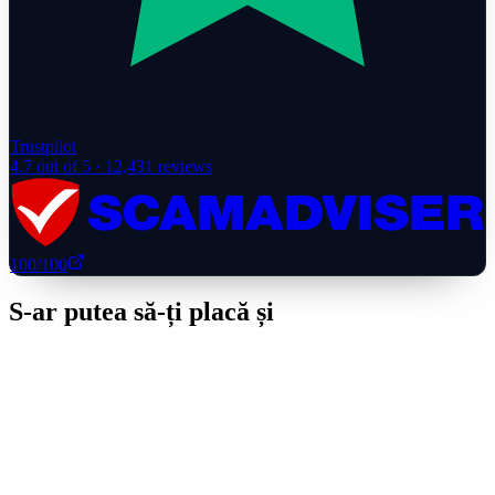
Trustpilot
4.7
out of 5 ·
12,431
reviews
100
/100
S-ar putea să-ți placă și