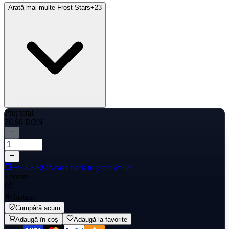
Arată mai multe Frost Stars
+
23
Preț total
70,90 RON
+≈ 2,8 RON
cash back to your wallet
Livrare
Instant
Cumpără acum
Adaugă în coș
Adaugă la favorite