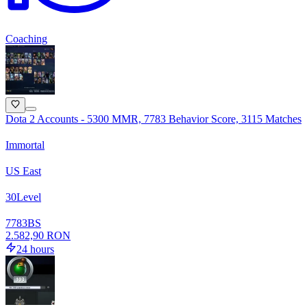
Coaching
Dota 2 Accounts - 5300 MMR, 7783 Behavior Score, 3115 Matches
Immortal
US East
30
Level
7783
BS
2.582,90 RON
24 hours