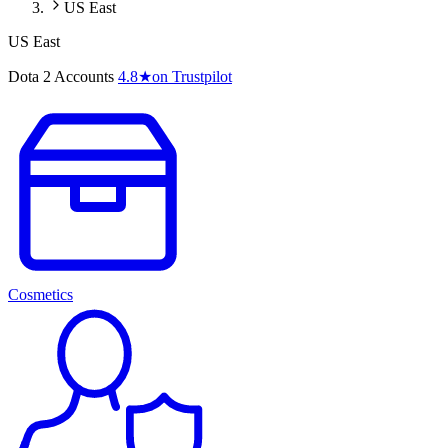
US East
US East
Dota 2 Accounts
4.8
★
on Trustpilot
Cosmetics