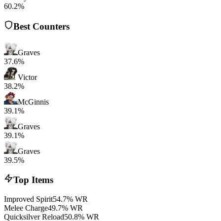
60.2%
Best Counters
Graves
37.6%
Victor
38.2%
McGinnis
39.1%
Graves
39.1%
Graves
39.5%
Top Items
Improved Spirit
54.7% WR
Melee Charge
49.7% WR
Quicksilver Reload
50.8% WR