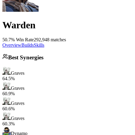
Warden
50.7% Win Rate
292,948 matches
Overview
Builds
Skills
Best Synergies
Graves
64.5%
Graves
60.9%
Graves
60.6%
Graves
60.3%
Dynamo