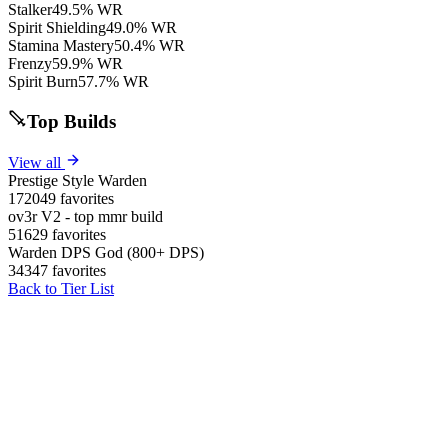
Stalker
49.5% WR
Spirit Shielding
49.0% WR
Stamina Mastery
50.4% WR
Frenzy
59.9% WR
Spirit Burn
57.7% WR
Top Builds
View all
Prestige Style Warden
172049 favorites
ov3r V2 - top mmr build
51629 favorites
Warden DPS God (800+ DPS)
34347 favorites
Back to Tier List