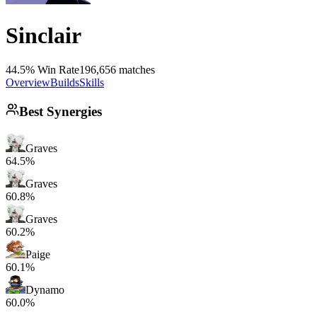
Sinclair
44.5% Win Rate
196,656 matches
Overview
Builds
Skills
Best Synergies
Graves
64.5%
Graves
60.8%
Graves
60.2%
Paige
60.1%
Dynamo
60.0%