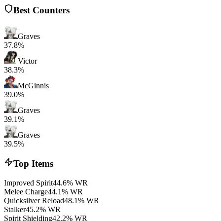
Best Counters
Graves
37.8%
Victor
38.3%
McGinnis
39.0%
Graves
39.1%
Graves
39.5%
Top Items
Improved Spirit
44.6% WR
Melee Charge
44.1% WR
Quicksilver Reload
48.1% WR
Stalker
45.2% WR
Spirit Shielding
42.2% WR