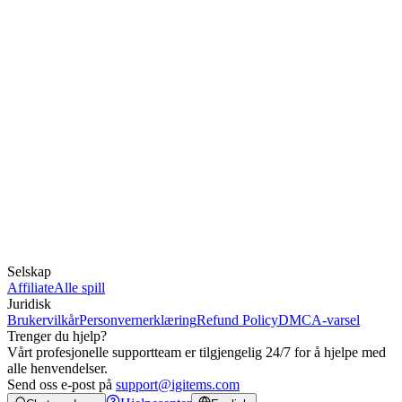
Selskap
Affiliate
Alle spill
Juridisk
Brukervilkår
Personvernerklæring
Refund Policy
DMCA-varsel
Trenger du hjelp?
Vårt profesjonelle supportteam er tilgjengelig 24/7 for å hjelpe med
alle henvendelser.
Send oss e-post på
support@igitems.com