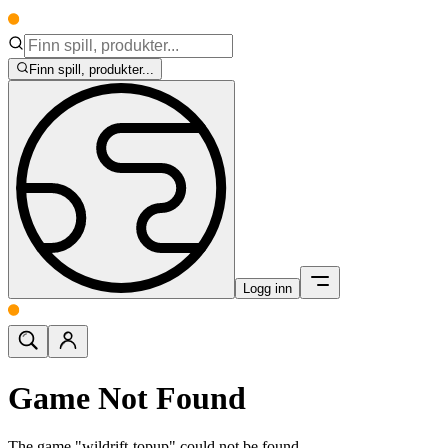
Finn spill, produkter...
Logg inn
Game Not Found
The game "wildrift-topup" could not be found.