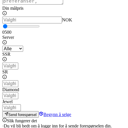
Din målpris
NOK
0
500
Server
SSR
SR
Diamond
Jewel
Begynn å selge
Send forespørsel
Slik fungerer det
·
Du vil bli bedt om å logge inn for å sende forespørselen din.