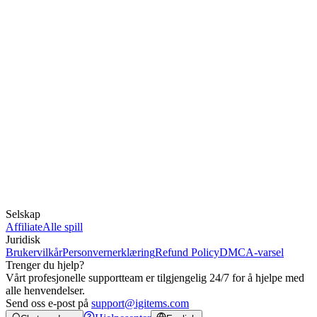
Selskap
Affiliate
Alle spill
Juridisk
Brukervilkår
Personvernerklæring
Refund Policy
DMCA-varsel
Trenger du hjelp?
Vårt profesjonelle supportteam er tilgjengelig 24/7 for å hjelpe med
alle henvendelser.
Send oss e-post på
support@igitems.com