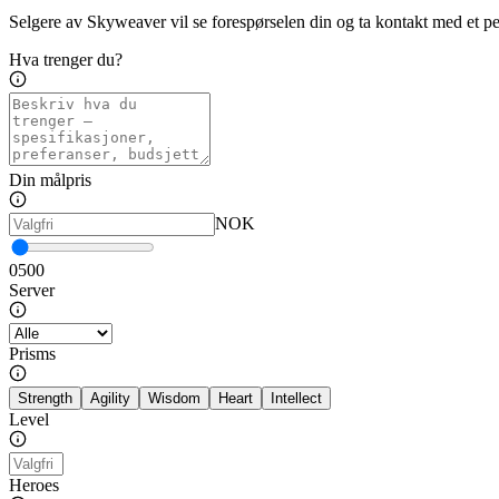
Selgere av Skyweaver vil se forespørselen din og ta kontakt med et per
Hva trenger du?
Din målpris
NOK
0
500
Server
Prisms
Strength
Agility
Wisdom
Heart
Intellect
Level
Heroes