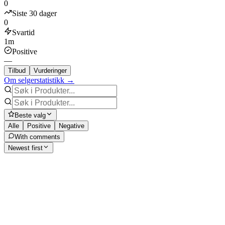
0
Siste 30 dager
0
Svartid
1m
Positive
—
Tilbud
Vurderinger
Om selgerstatistikk →
Beste valg
Alle
Positive
Negative
With comments
Newest first