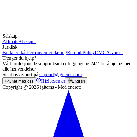
Selskap
Affiliate
Alle spill
Juridisk
Brukervilkår
Personvernerklæring
Refund Policy
DMCA-varsel
Trenger du hjelp?
Vårt profesjonelle supportteam er tilgjengelig 24/7 for å hjelpe med
alle henvendelser.
Send oss e-post på
support@igitems.com
Hjelpesenter
Chat med oss
English
Copyright @ 2026 igitems - Med enerett