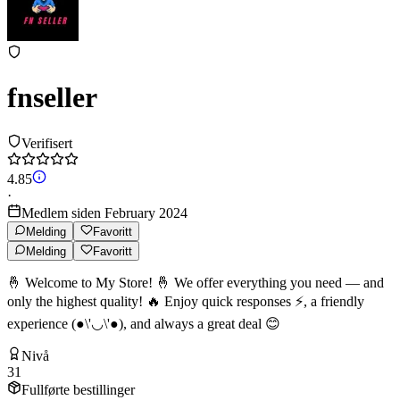
fnseller
Verifisert
4.85
·
Medlem siden February 2024
Melding
Favoritt
Melding
Favoritt
🤞 Welcome to My Store! 🤞 We offer everything you need — and
only the highest quality! 🔥 Enjoy quick responses ⚡, a friendly
experience (●\'◡\'●), and always a great deal 😊
Nivå
31
Fullførte bestillinger