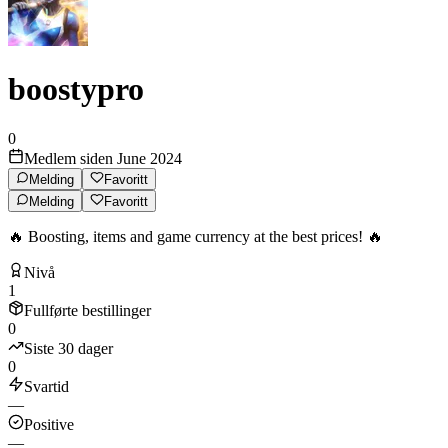
boostypro
0
Medlem siden June 2024
Melding
Favoritt
Melding
Favoritt
🔥 Boosting, items and game currency at the best prices! 🔥
Nivå
1
Fullførte bestillinger
0
Siste 30 dager
0
Svartid
—
Positive
—