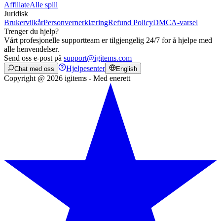
Affiliate
Alle spill
Juridisk
Brukervilkår
Personvernerklæring
Refund Policy
DMCA-varsel
Trenger du hjelp?
Vårt profesjonelle supportteam er tilgjengelig 24/7 for å hjelpe med
alle henvendelser.
Send oss e-post på
support@igitems.com
Hjelpesenter
Chat med oss
English
Copyright @ 2026 igitems - Med enerett