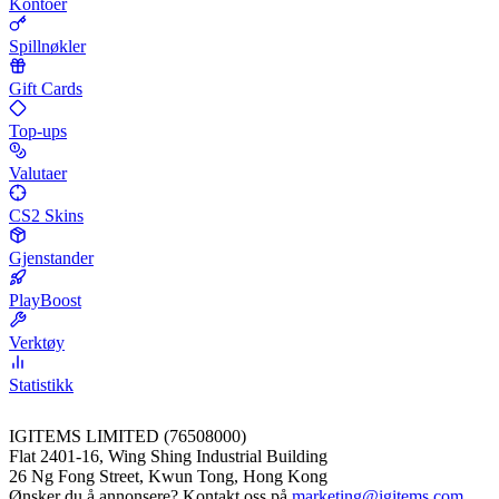
Kontoer
Spillnøkler
Gift Cards
Top-ups
Valutaer
CS2 Skins
Gjenstander
PlayBoost
Verktøy
Statistikk
IGITEMS LIMITED (76508000)
Flat 2401-16, Wing Shing Industrial Building
26 Ng Fong Street, Kwun Tong, Hong Kong
Ønsker du å annonsere? Kontakt oss på
marketing@igitems.com