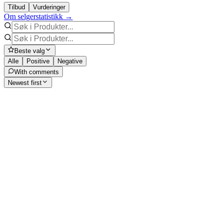
Tilbud
Vurderinger
Om selgerstatistikk →
Beste valg
Alle
Positive
Negative
With comments
Newest first