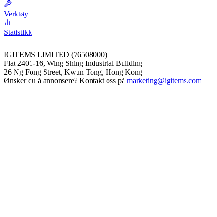
Verktøy
Statistikk
IGITEMS LIMITED (76508000)
Flat 2401-16, Wing Shing Industrial Building
26 Ng Fong Street, Kwun Tong, Hong Kong
Ønsker du å annonsere? Kontakt oss på
marketing@igitems.com