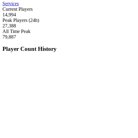
Services
Current Players
14,994
Peak Players (24h)
27,388
All Time Peak
79,887
Player Count History