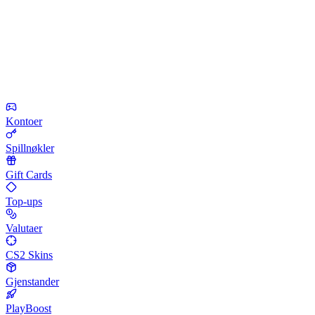
Kontoer
Spillnøkler
Gift Cards
Top-ups
Valutaer
CS2 Skins
Gjenstander
PlayBoost