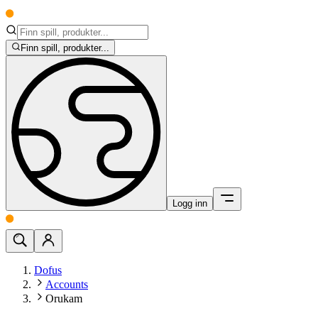
Finn spill, produkter...
Logg inn
Dofus
Accounts
Orukam