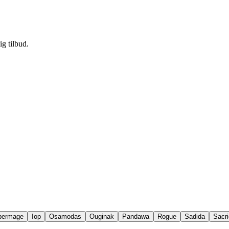
ig tilbud.
permage
Iop
Osamodas
Ouginak
Pandawa
Rogue
Sadida
Sacri