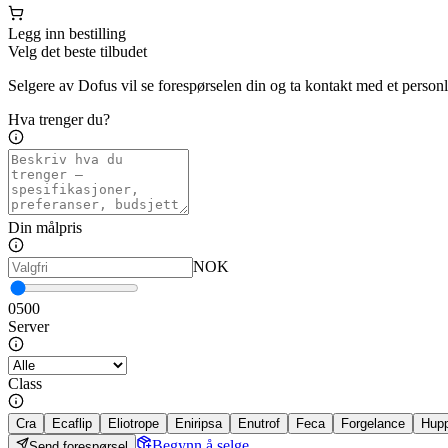
Legg inn bestilling
Velg det beste tilbudet
Selgere av Dofus vil se forespørselen din og ta kontakt med et personl
Hva trenger du?
Din målpris
NOK
0
500
Server
Class
Cra
Ecaflip
Eliotrope
Eniripsa
Enutrof
Feca
Forgelance
Hup
Begynn å selge
Send forespørsel