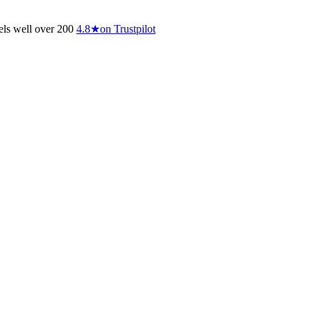
vels well over 200
4.8
★
on Trustpilot