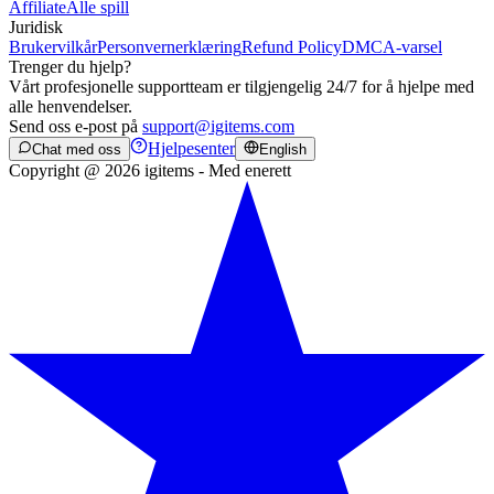
Affiliate
Alle spill
Juridisk
Brukervilkår
Personvernerklæring
Refund Policy
DMCA-varsel
Trenger du hjelp?
Vårt profesjonelle supportteam er tilgjengelig 24/7 for å hjelpe med
alle henvendelser.
Send oss e-post på
support@igitems.com
Hjelpesenter
Chat med oss
English
Copyright @ 2026 igitems - Med enerett