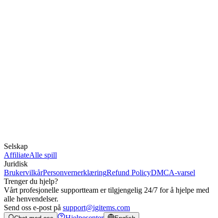
Selskap
Affiliate
Alle spill
Juridisk
Brukervilkår
Personvernerklæring
Refund Policy
DMCA-varsel
Trenger du hjelp?
Vårt profesjonelle supportteam er tilgjengelig 24/7 for å hjelpe med
alle henvendelser.
Send oss e-post på
support@igitems.com
Hjelpesenter