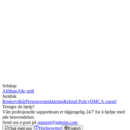
Selskap
Affiliate
Alle spill
Juridisk
Brukervilkår
Personvernerklæring
Refund Policy
DMCA-varsel
Trenger du hjelp?
Vårt profesjonelle supportteam er tilgjengelig 24/7 for å hjelpe med
alle henvendelser.
Send oss e-post på
support@igitems.com
Hjelpesenter
Chat med oss
English