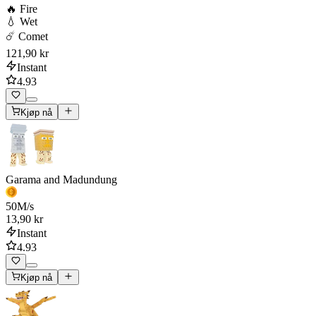
🔥 Fire
💧 Wet
☄️ Comet
121,90 kr
Instant
4.93
Kjøp nå
Garama and Madundung
50
M/s
13,90 kr
Instant
4.93
Kjøp nå