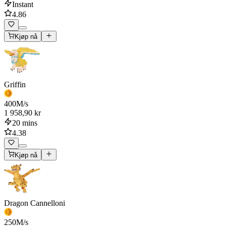
Instant
4.86
Kjøp nå
Griffin
400
M/s
1 958,90 kr
20 mins
4.38
Kjøp nå
Dragon Cannelloni
250
M/s