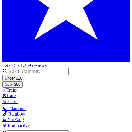
4.92 / 5 · 1,269 reviews
Under $10
Over $50
✅Traits
❌Traits
🟨 Gold
💎 Diamond
🌈 Rainbow
☯️ YinYang
☢️ Radioactive