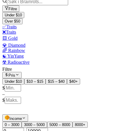
Filtre
Under $10
Over $50
✅Traits
❌Traits
🟨 Gold
💎 Diamond
🌈 Rainbow
☯️ YinYang
☢️ Radioactive
Filtre
Pris
Under $10
$10 – $15
$15 – $40
$40+
$
–
$
Income
0 – 3000
3000 – 5000
5000 – 8000
8000+