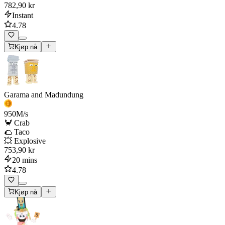
782,90 kr
Instant
4.78
Kjøp nå
Garama and Madundung
950
M/s
🦀 Crab
🌮 Taco
💥 Explosive
753,90 kr
20 mins
4.78
Kjøp nå