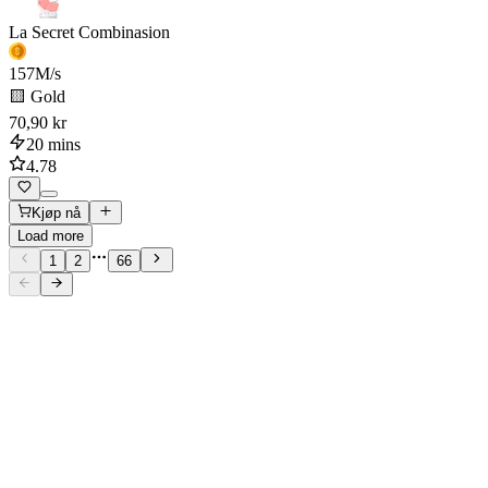
La Secret Combinasion
157
M/s
🟨 Gold
70,90 kr
20 mins
4.78
Kjøp nå
Load more
1
2
66