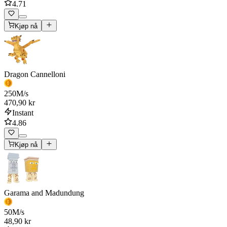
4.71
Kjøp nå
Dragon Cannelloni
250
M/s
470,90 kr
Instant
4.86
Kjøp nå
Garama and Madundung
50
M/s
48,90 kr