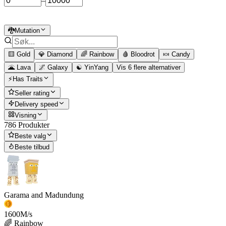
–
🐉Mutation
🟨 Gold
💎 Diamond
🌈 Rainbow
🩸 Bloodrot
🍬 Candy
🌋 Lava
🌌 Galaxy
☯️ YinYang
Vis 6 flere alternativer
⚡Has Traits
Seller rating
Delivery speed
Visning
786 Produkter
Beste valg
Beste tilbud
Garama and Madundung
1600
M/s
🌈 Rainbow