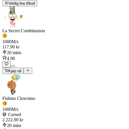
Veldig bra tilbud
La Secret Combinasion
1000
M/s
117,90 kr
20 mins
4.96
Kjøp nå
Fishino Clownino
1000
M/s
💀 Cursed
2 222,90 kr
20 mins