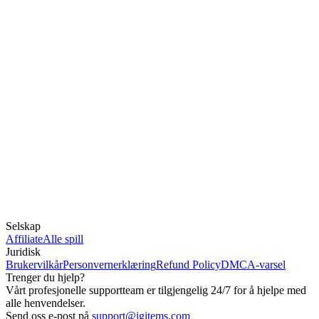
Selskap
Affiliate
Alle spill
Juridisk
Brukervilkår
Personvernerklæring
Refund Policy
DMCA-varsel
Trenger du hjelp?
Vårt profesjonelle supportteam er tilgjengelig 24/7 for å hjelpe med
alle henvendelser.
Send oss e-post på
support@igitems.com