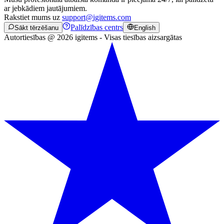
ar jebkādiem jautājumiem.
Rakstiet mums uz
support@igitems.com
Palīdzības centrs
Sākt tērzēšanu
English
Autortiesības @ 2026 igitems - Visas tiesības aizsargātas