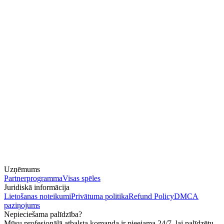
Uzņēmums
Partnerprogramma
Visas spēles
Juridiskā informācija
Lietošanas noteikumi
Privātuma politika
Refund Policy
DMCA
paziņojums
Nepieciešama palīdzība?
Mūsu profesionālā atbalsta komanda ir pieejama 24/7, lai palīdzētu