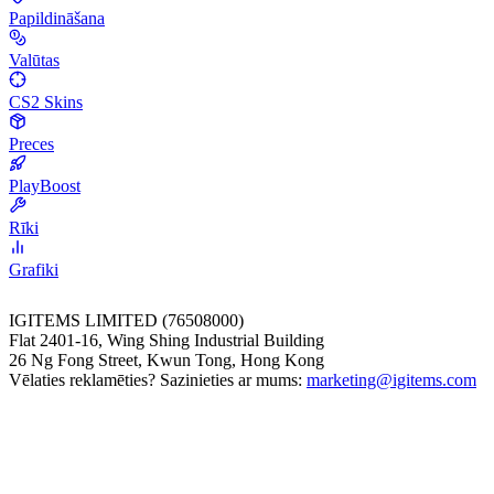
Papildināšana
Valūtas
CS2 Skins
Preces
PlayBoost
Rīki
Grafiki
IGITEMS LIMITED (76508000)
Flat 2401-16, Wing Shing Industrial Building
26 Ng Fong Street, Kwun Tong, Hong Kong
Vēlaties reklamēties? Sazinieties ar mums:
marketing@igitems.com