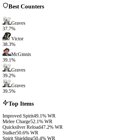
Best Counters
Graves
37.7%
Victor
38.3%
McGinnis
39.1%
Graves
39.2%
Graves
39.5%
Top Items
Improved Spirit
49.1% WR
Melee Charge
52.1% WR
Quicksilver Reload
47.2% WR
Stalker
50.6% WR
Spirit Shielding
50.4% WR