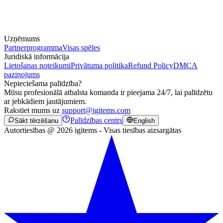
Uzņēmums
Partnerprogramma
Visas spēles
Juridiskā informācija
Lietošanas noteikumi
Privātuma politika
Refund Policy
DMCA
paziņojums
Nepieciešama palīdzība?
Mūsu profesionālā atbalsta komanda ir pieejama 24/7, lai palīdzētu
ar jebkādiem jautājumiem.
Rakstiet mums uz
support@igitems.com
Palīdzības centrs
Sākt tērzēšanu
English
Autortiesības @ 2026 igitems - Visas tiesības aizsargātas