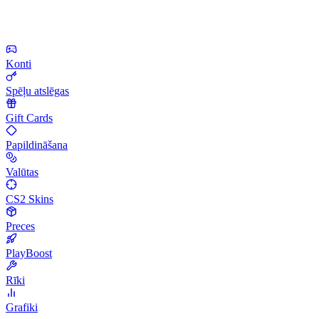
Konti
Spēļu atslēgas
Gift Cards
Papildināšana
Valūtas
CS2 Skins
Preces
PlayBoost
Rīki
Grafiki