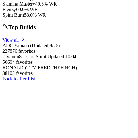
Stamina Mastery
49.5% WR
Frenzy
60.9% WR
Spirit Burn
58.0% WR
Top Builds
View all
ADC Yamato (Updated 9/26)
227876 favorites
Ttv/innn8 1 shot Spirit Updated 10/04
50604 favorites
RONALD (TTV FREDTHEFINCH)
38103 favorites
Back to Tier List