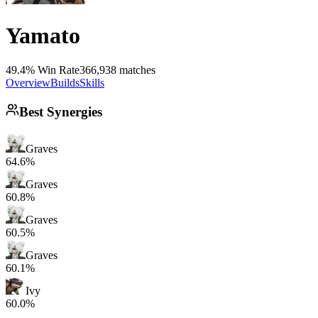
Yamato
49.4% Win Rate
366,938 matches
Overview
Builds
Skills
Best Synergies
Graves
64.6%
Graves
60.8%
Graves
60.5%
Graves
60.1%
Ivy
60.0%