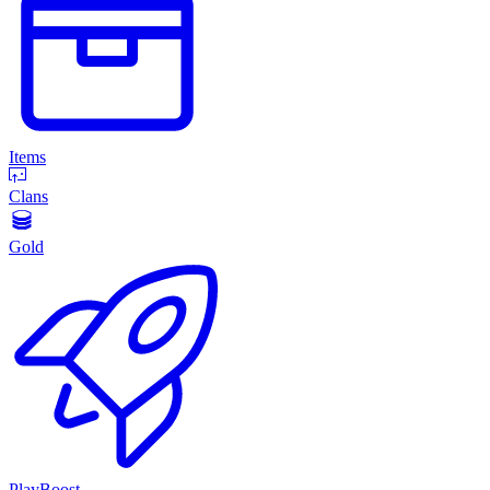
Items
Clans
Gold
PlayBoost