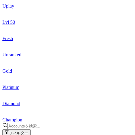
Uplay
Lvl 50
Fresh
Unranked
Gold
Platinum
Diamond
Champion
フィルター