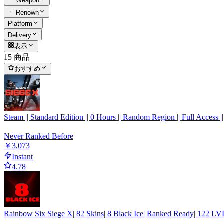
Weapon
Renown
Platform
Delivery
表示
15 商品
おすすめ
Steam || Standard Edition || 0 Hours || Random Region || Full Access ||
Never Ranked Before
￥3,073
Instant
4.78
Rainbow Six Siege X| 82 Skins| 8 Black Ice| Ranked Ready| 122 LVL