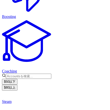
Boosting
Coaching
$50以下
$80以上
Steam