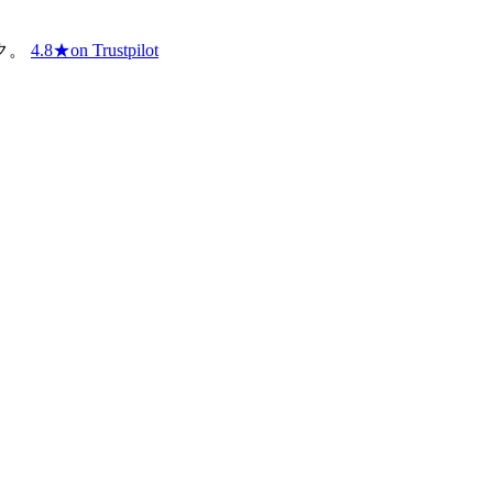
ク。
4.8
★
on Trustpilot