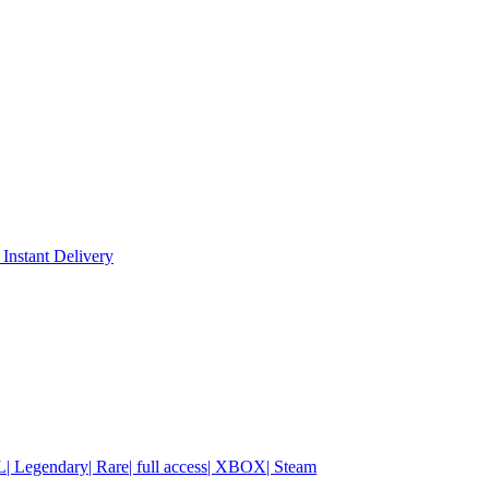
 Instant Delivery
| Legendary| Rare| full access| XBOX| Steam