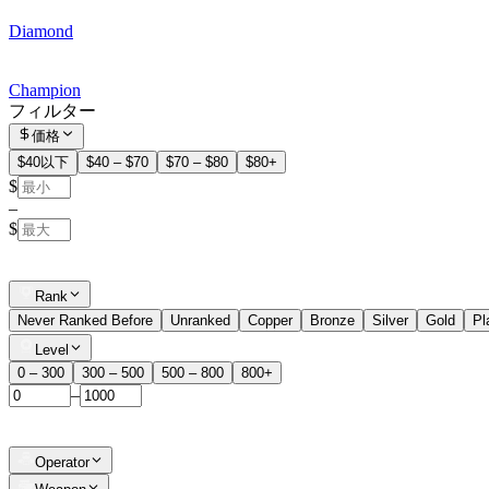
Diamond
Champion
フィルター
価格
$40以下
$40 – $70
$70 – $80
$80+
$
–
$
Rank
Never Ranked Before
Unranked
Copper
Bronze
Silver
Gold
Pl
Level
0 – 300
300 – 500
500 – 800
800+
–
Operator