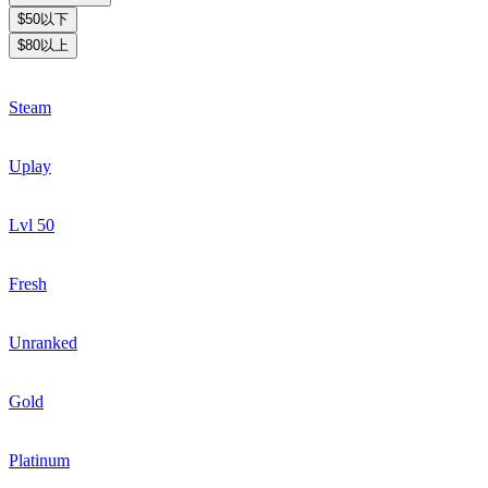
$50以下
$80以上
Steam
Uplay
Lvl 50
Fresh
Unranked
Gold
Platinum