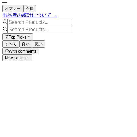
—
オファー
評価
出品者の統計について →
Top Picks
すべて
良い
悪い
With comments
Newest first